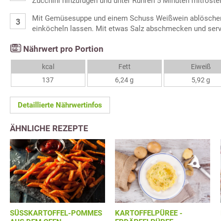
Zucchini hinzufügen und unter Rühren 5 Minuten mitröste
Mit Gemüsesuppe und einem Schuss Weißwein ablöschen
einköcheln lassen. Mit etwas Salz abschmecken und serv
Nährwert pro Portion
kcal
Fett
Eiweiß
137
6,24 g
5,92 g
Detaillierte Nährwertinfos
ÄHNLICHE REZEPTE
SÜSSKARTOFFEL-POMMES
KARTOFFELPÜREE -