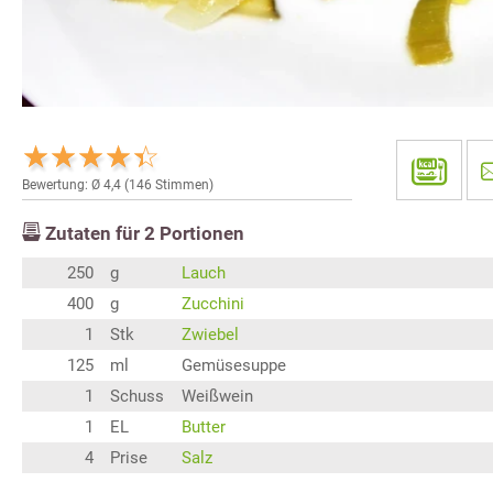
Bewertung: Ø
4,4
(
146
Stimmen)
Zutaten für
2
Portionen
250
g
Lauch
400
g
Zucchini
1
Stk
Zwiebel
125
ml
Gemüsesuppe
1
Schuss
Weißwein
1
EL
Butter
4
Prise
Salz