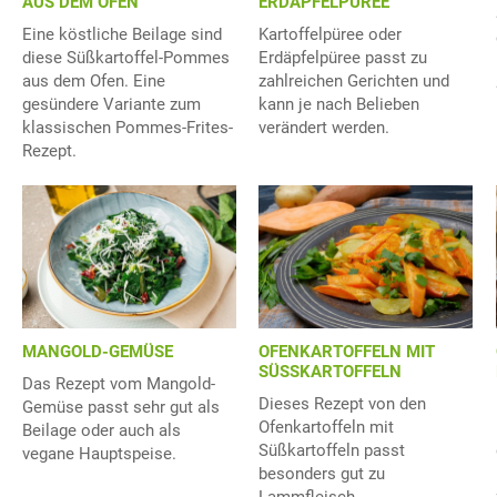
AUS DEM OFEN
ERDÄPFELPÜREE
Eine köstliche Beilage sind
Kartoffelpüree oder
diese Süßkartoffel-Pommes
Erdäpfelpüree passt zu
aus dem Ofen. Eine
zahlreichen Gerichten und
gesündere Variante zum
kann je nach Belieben
klassischen Pommes-Frites-
verändert werden.
Rezept.
MANGOLD-GEMÜSE
OFENKARTOFFELN MIT
SÜSSKARTOFFELN
Das Rezept vom Mangold-
Dieses Rezept von den
Gemüse passt sehr gut als
Ofenkartoffeln mit
Beilage oder auch als
Süßkartoffeln passt
vegane Hauptspeise.
besonders gut zu
Lammfleisch.