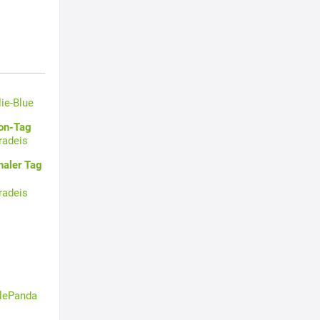
lie-Blue
oon-Tag
radeis
naler Tag
radeis
tlePanda