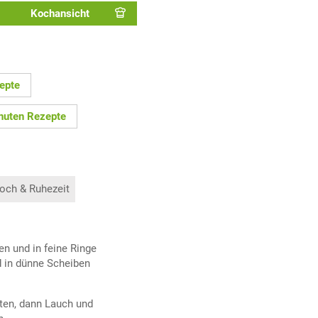
Kochansicht
epte
nuten Rezepte
och & Ruhezeit
en und in feine Ringe
d in dünne Scheiben
sten, dann Lauch und