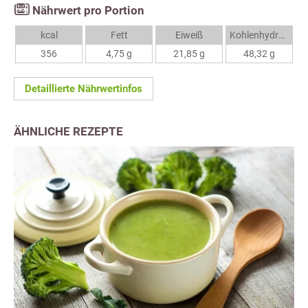
Nährwert pro Portion
kcal
Fett
Eiweiß
Kohlenhydrate
356
4,75 g
21,85 g
48,32 g
Detaillierte Nährwertinfos
ÄHNLICHE REZEPTE