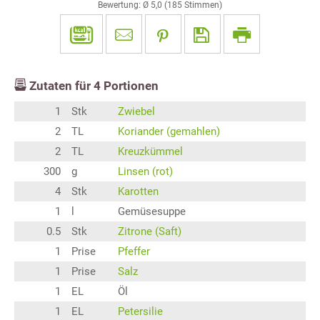
Bewertung: Ø
5,0
(
185
Stimmen)
Zutaten für
4
Portionen
1
Stk
Zwiebel
2
TL
Koriander (gemahlen)
2
TL
Kreuzkümmel
300
g
Linsen (rot)
4
Stk
Karotten
1
l
Gemüsesuppe
0.5
Stk
Zitrone (Saft)
1
Prise
Pfeffer
1
Prise
Salz
1
EL
Öl
1
EL
Petersilie