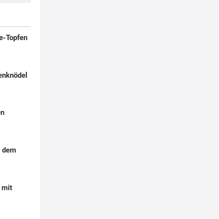
le-Topfen
lenknödel
en
s dem
 mit