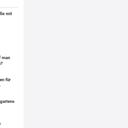
lle mit
f man
n?
en für
n
tgartens
n