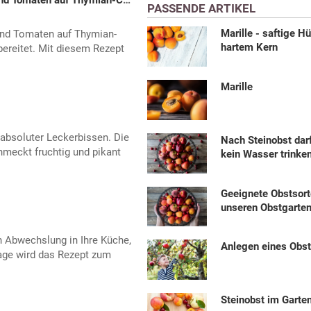
Lammkoteletts mit Aprikosen und Tomaten auf Thymian-Couscous
PASSENDE ARTIKEL
Marille - saftige Hü
nd Tomaten auf Thymian-
hartem Kern
ereitet. Mit diesem Rezept
Marille
 absoluter Leckerbissen. Die
Nach Steinobst dar
meckt fruchtig und pikant
kein Wasser trinke
Geeignete Obstsort
unseren Obstgarte
 Abwechslung in Ihre Küche,
Anlegen eines Obs
lage wird das Rezept zum
Steinobst im Garte