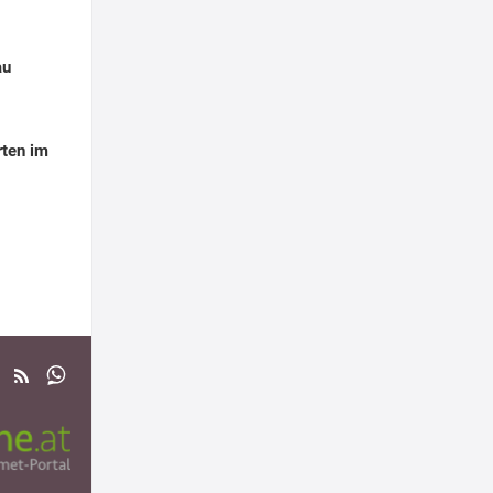
au
rten im