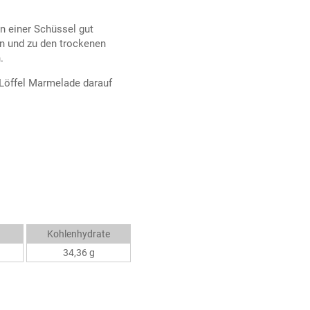
in einer Schüssel gut
en und zu den trockenen
.
 Löffel Marmelade darauf
Kohlenhydrate
34,36 g