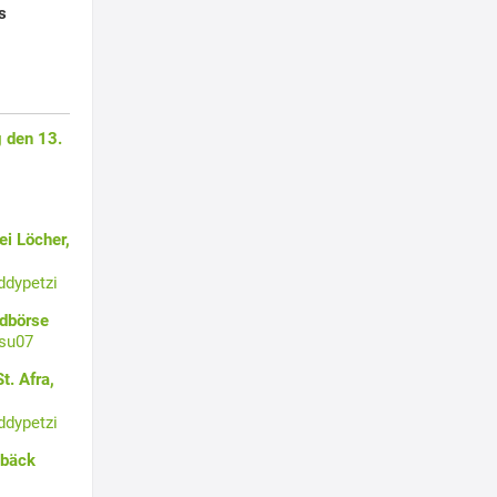
s
 den 13.
i Löcher,
ddypetzi
ldbörse
su07
t. Afra,
ddypetzi
ebäck