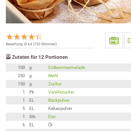
Bewertung: Ø
4,4
(
750
Stimmen)
Zutaten für
12
Portionen
100
g
Erdbeermarmelade
250
g
Mehl
150
g
Zucker
1
Pk
Vanillezucker
1
EL
Backpulver
5
EL
Kakaopulver
1
Stk
Eier
6
EL
Öl