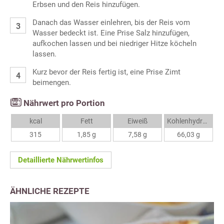
Erbsen und den Reis hinzufügen.
Danach das Wasser einlehren, bis der Reis vom
Wasser bedeckt ist. Eine Prise Salz hinzufügen,
aufkochen lassen und bei niedriger Hitze köcheln
lassen.
Kurz bevor der Reis fertig ist, eine Prise Zimt
beimengen.
Nährwert pro Portion
kcal
Fett
Eiweiß
Kohlenhydrate
315
1,85 g
7,58 g
66,03 g
Detaillierte Nährwertinfos
ÄHNLICHE REZEPTE