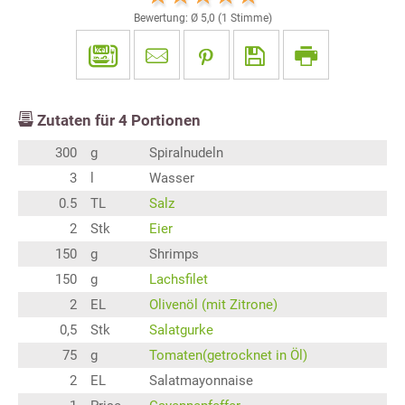
Bewertung: Ø
5,0
(
1
Stimme)
Zutaten für
4
Portionen
300
g
Spiralnudeln
3
l
Wasser
0.5
TL
Salz
2
Stk
Eier
150
g
Shrimps
150
g
Lachsfilet
2
EL
Olivenöl (mit Zitrone)
0,5
Stk
Salatgurke
75
g
Tomaten(getrocknet in Öl)
2
EL
Salatmayonnaise