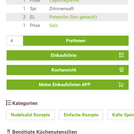
1
Prise
Cayennepfeffer
1
Spr
Zitronensaft
2
EL
Petersilie (fein gehackt)
1
Prise
Salz
Portionen
Einkaufsliste
Kochansicht
Meine Einkaufslisten APP
Kategorien
Nudelsalat Rezepte
Einfache Rezepte
Kalte Spei
Benötigte Küchenutensilien