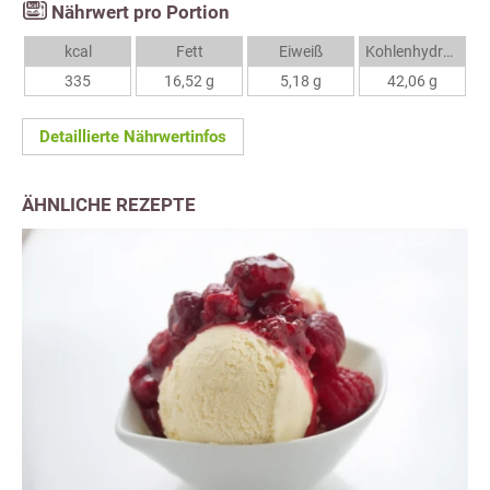
Nährwert pro Portion
kcal
Fett
Eiweiß
Kohlenhydrate
335
16,52 g
5,18 g
42,06 g
Detaillierte Nährwertinfos
ÄHNLICHE REZEPTE