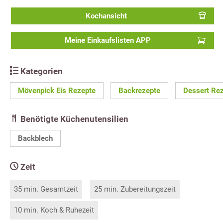
Kochansicht
Meine Einkaufslisten APP
Kategorien
Mövenpick Eis Rezepte
Backrezepte
Dessert Re
Benötigte Küchenutensilien
Backblech
Zeit
35 min. Gesamtzeit
25 min. Zubereitungszeit
10 min. Koch & Ruhezeit