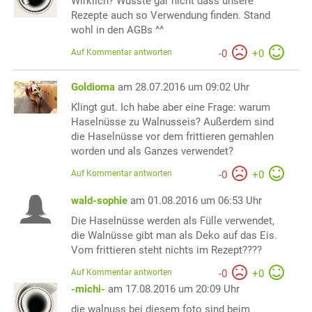
Wirklich? Wusste gar nicht dass unsere
Rezepte auch so Verwendung finden. Stand
wohl in den AGBs ^^
Auf Kommentar antworten
-
0
+
0
Goldioma
am 28.07.2016 um 09:02 Uhr
Klingt gut. Ich habe aber eine Frage: warum
Haselnüsse zu Walnusseis? Außerdem sind
die Haselnüsse vor dem frittieren gemahlen
worden und als Ganzes verwendet?
Auf Kommentar antworten
-
0
+
0
wald-sophie
am 01.08.2016 um 06:53 Uhr
Die Haselnüsse werden als Fülle verwendet,
die Walnüsse gibt man als Deko auf das Eis.
Vom frittieren steht nichts im Rezept????
Auf Kommentar antworten
-
0
+
0
-michi-
am 17.08.2016 um 20:09 Uhr
die walnuss bei diesem foto sind beim