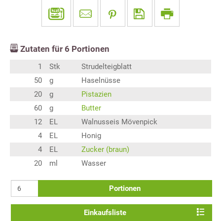
Zutaten für
6
Portionen
1
Stk
Strudelteigblatt
50
g
Haselnüsse
20
g
Pistazien
60
g
Butter
12
EL
Walnusseis Mövenpick
4
EL
Honig
4
EL
Zucker (braun)
20
ml
Wasser
Portionen
Einkaufsliste