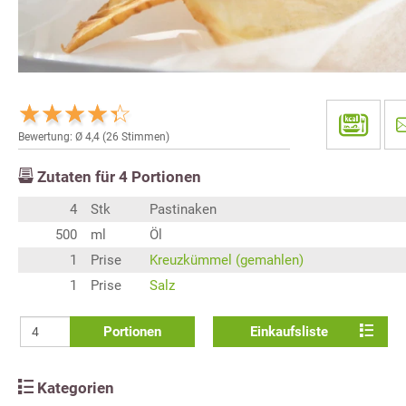
Bewertung: Ø
4,4
(
26
Stimmen)
Zutaten für
4
Portionen
4
Stk
Pastinaken
500
ml
Öl
1
Prise
Kreuzkümmel (gemahlen)
1
Prise
Salz
Portionen
Einkaufsliste
Kategorien