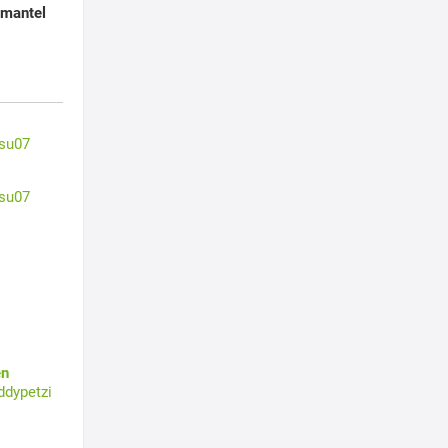
kmantel
su07
su07
en
ddypetzi