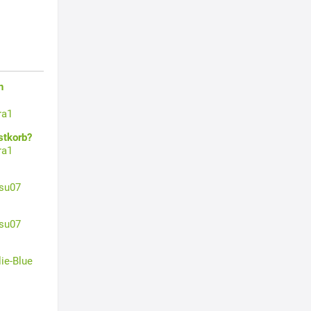
n
ra1
stkorb?
ra1
su07
su07
lie-Blue