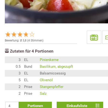
Bewertung: Ø
3,8
(
4
Stimmen)
Zutaten für
4
Portionen
3
EL
Pinienkerne
0.5
Bund
Basilikum, abgezupft
3
EL
Balsamicoessig
5
EL
Olivenöl
2
Prise
Stangenpfeffer
2
Prise
Salz
Portionen
Einkaufsliste