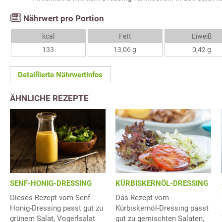
Nährwert pro Portion
kcal
Fett
Eiweiß
133
13,06 g
0,42 g
Detaillierte Nährwertinfos
ÄHNLICHE REZEPTE
SENF-HONIG-DRESSING
KÜRBISKERNÖL-DRESSING
Dieses Rezept vom Senf-
Das Rezept vom
Honig-Dressing passt gut zu
Kürbiskernöl-Dressing passt
grünem Salat, Vogerlsalat
gut zu gemischten Salaten,