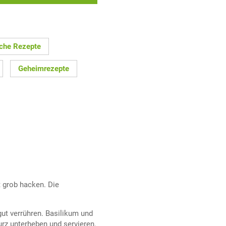
ache Rezepte
Geheimrezepte
t grob hacken. Die
gut verrühren. Basilikum und
rz unterheben und servieren.