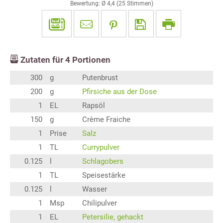
Bewertung: Ø
4,4
(
25
Stimmen)
Zutaten für
4
Portionen
300
g
Putenbrust
200
g
Pfirsiche aus der Dose
1
EL
Rapsöl
150
g
Crème Fraiche
1
Prise
Salz
1
TL
Currypulver
0.125
l
Schlagobers
1
TL
Speisestärke
0.125
l
Wasser
1
Msp
Chilipulver
1
EL
Petersilie, gehackt