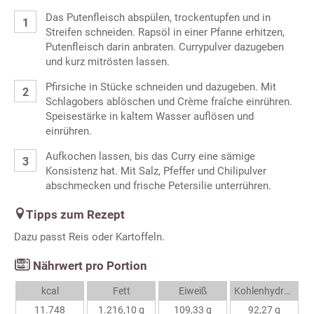
Das Putenfleisch abspülen, trockentupfen und in
Streifen schneiden. Rapsöl in einer Pfanne erhitzen,
Putenfleisch darin anbraten. Currypulver dazugeben
und kurz mitrösten lassen.
Pfirsiche in Stücke schneiden und dazugeben. Mit
Schlagobers ablöschen und Crème fraîche einrühren.
Speisestärke in kaltem Wasser auflösen und
einrühren.
Aufkochen lassen, bis das Curry eine sämige
Konsistenz hat. Mit Salz, Pfeffer und Chilipulver
abschmecken und frische Petersilie unterrühren.
Tipps zum Rezept
Dazu passt Reis oder Kartoffeln.
Nährwert pro Portion
kcal
Fett
Eiweiß
Kohlenhydrate
11.748
1.216,10 g
109,33 g
92,27 g