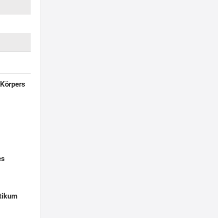
 Körpers
es
otikum