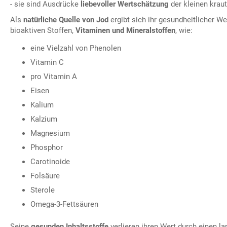
- sie sind Ausdrücke
liebevoller Wertschätzung
der kleinen kraut
Als
natürliche Quelle von Jod
ergibt sich ihr gesundheitlicher W
bioaktiven Stoffen,
Vitaminen und Mineralstoffen
, wie:
eine Vielzahl von Phenolen
Vitamin C
pro Vitamin A
Eisen
Kalium
Kalzium
Magnesium
Phosphor
Carotinoide
Folsäure
Sterole
Omega-3-Fettsäuren
Seine
gesunden Inhaltsstoffe
verlieren ihren Wert durch einen la