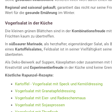
Regional und saisonal gekauft
, garantiert das nicht nur seine F
Wert für die
gesunde Ernährung
im Winter.
Vogerlsalat in der Küche
Die kleinen grünen Blättchen sind in der
Kombinationsfreude
mit
Früchten kaum zu übertreffen.
In
süßsaurer Marinade
, als herzhafter, eigenständiger Salat, als
eines
Kartoffelsalates,
Feldsalat ist in seiner Vielfältigkeit se
überbieten.
Als Deko-Beiwerk auf Suppen, Käseplatten oder zusammen mit G
Kreativität und
Experimentierfreude
in der Küche sind keine Gren
Köstliche Rapunzel-Rezepte:
Kartoffel - Vogerlsalat mit Speck und Kernöldressing
Vogerlsalat mit Granatapfeldressing
Vogerlsalat mit Eier- und Radieschenmaus
Vogerlsalat mit Sojasprossen
Vogerlsalat mit Thunfisch