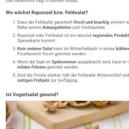
Das Geheimnis liegt in seinem Anbau.
Wo wächst Rapunzel bzw. Feldsalat?
Dass der Feldsalat garantiert
frisch und knackig
serviert w
Nähe seines
Anbaugebietes
zum Verbraucher.
Rapunzel oder Feldsalat ist ein absolut
regionales Produkt
Speisekarte kommt.
Kein anderer Salat
kann im Winterhalbjahr in etwas
kühler
Frostbereich frisch geerntet werden.
Wenn die Saat im
Spätsommer
ausgebracht wird, kann er 
milden Frösten
geerntet werden.
Sind die Fröste stärker, hält der Feldsalat Winterschlaf und
zeitigen Frühjahr
zur Verfügung.
Ist Vogerlsalat gesund?