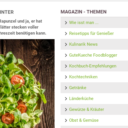
MAGAZIN - THEMEN
INTER
Rapunzel und ja, er hat
Wie isst man ...
ätter stecken voller
ahreszeit benötigen kann.
Reisetipps für Genießer
Kulinarik News
GuteKueche Foodblogger
Kochbuch-Empfehlungen
Kochtechniken
Getränke
Länderküche
Gewürze & Kräuter
Obst & Gemüse