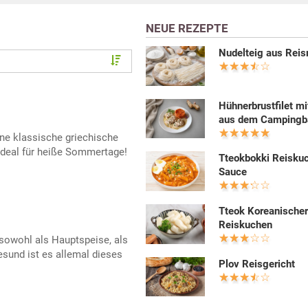
NEUE REZEPTE
Nudelteig aus Rei
Hühnerbrustfilet mi
aus dem Campingb
ine klassische griechische
t ideal für heiße Sommertage!
Tteokbokki Reiskuc
Sauce
Tteok Koreanische
Reiskuchen
sowohl als Hauptspeise, als
esund ist es allemal dieses
Plov Reisgericht