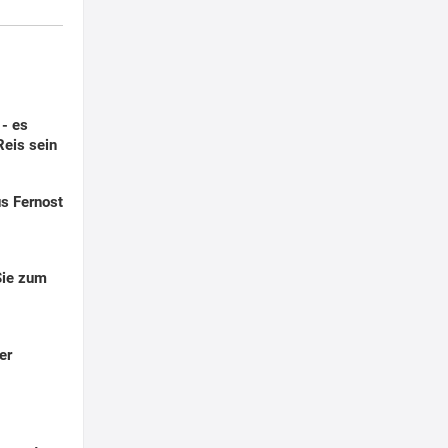
- es
eis sein
us Fernost
Sie zum
er