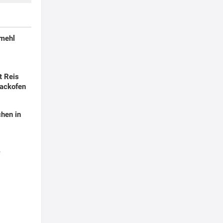
smehl
t Reis
ackofen
hen in
r