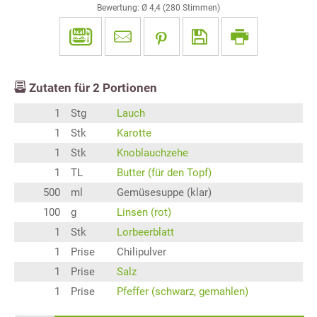
Bewertung: Ø
4,4
(
280
Stimmen)
Zutaten für
2
Portionen
1
Stg
Lauch
1
Stk
Karotte
1
Stk
Knoblauchzehe
1
TL
Butter (für den Topf)
500
ml
Gemüsesuppe (klar)
100
g
Linsen (rot)
1
Stk
Lorbeerblatt
1
Prise
Chilipulver
1
Prise
Salz
1
Prise
Pfeffer (schwarz, gemahlen)