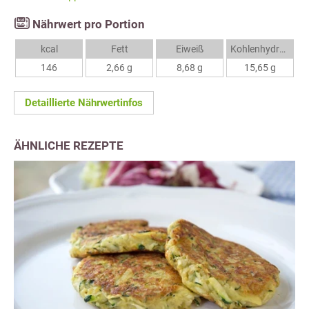
Nährwert pro Portion
kcal
Fett
Eiweiß
Kohlenhydrate
146
2,66 g
8,68 g
15,65 g
Detaillierte Nährwertinfos
ÄHNLICHE REZEPTE