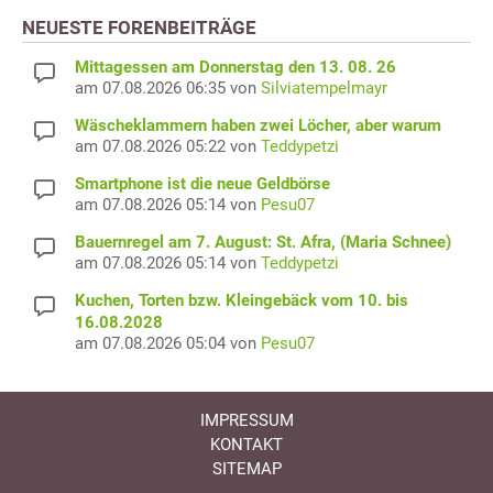
NEUESTE FORENBEITRÄGE
Mittagessen am Donnerstag den 13. 08. 26
am 07.08.2026 06:35 von
Silviatempelmayr
Wäscheklammern haben zwei Löcher, aber warum
am 07.08.2026 05:22 von
Teddypetzi
Smartphone ist die neue Geldbörse
am 07.08.2026 05:14 von
Pesu07
Bauernregel am 7. August: St. Afra, (Maria Schnee)
am 07.08.2026 05:14 von
Teddypetzi
Kuchen, Torten bzw. Kleingebäck vom 10. bis
16.08.2028
am 07.08.2026 05:04 von
Pesu07
IMPRESSUM
KONTAKT
SITEMAP