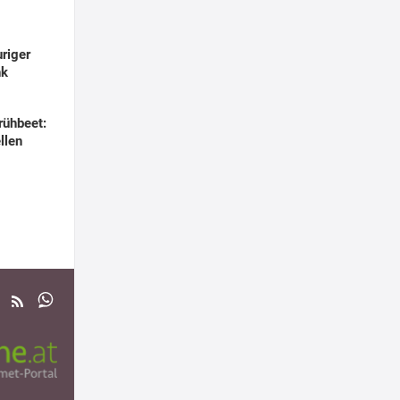
uriger
nk
ühbeet:
llen