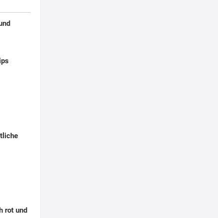
 und
ips
tliche
h rot und