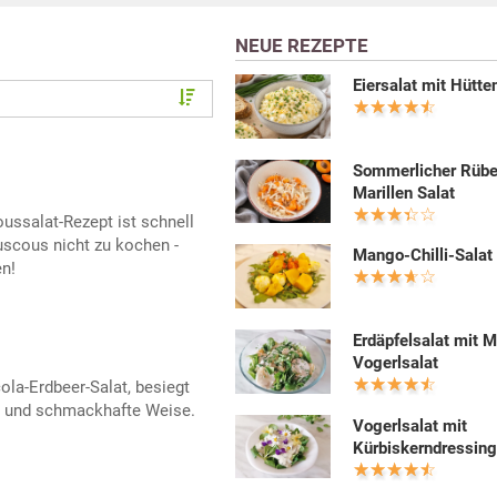
NEUE REZEPTE
Eiersalat mit Hütt
Sommerlicher Rüb
Marillen Salat
ussalat-Rezept ist schnell
uscous nicht zu kochen -
Mango-Chilli-Salat
n!
Erdäpfelsalat mit 
Vogerlsalat
la-Erdbeer-Salat, besiegt
e und schmackhafte Weise.
Vogerlsalat mit
Kürbiskerndressin