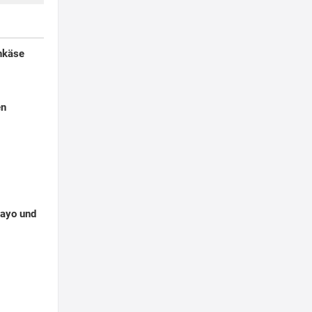
enkäse
en
Mayo und
g