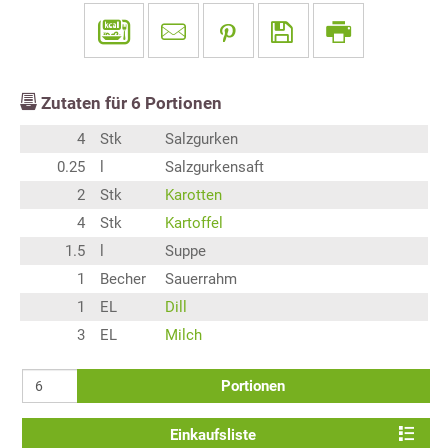
Zutaten für
6
Portionen
4
Stk
Salzgurken
0.25
l
Salzgurkensaft
2
Stk
Karotten
4
Stk
Kartoffel
1.5
l
Suppe
1
Becher
Sauerrahm
1
EL
Dill
3
EL
Milch
Portionen
Einkaufsliste