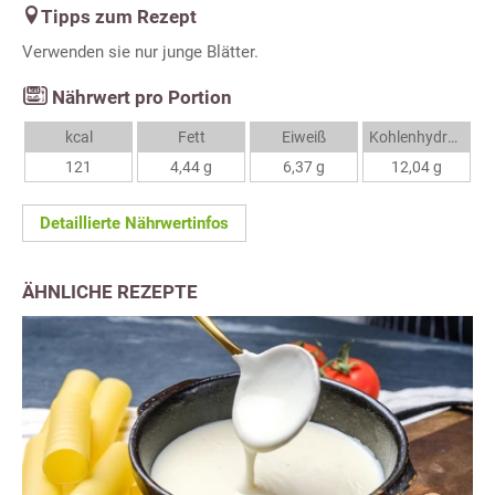
Tipps zum Rezept
Verwenden sie nur junge Blätter.
Nährwert pro Portion
kcal
Fett
Eiweiß
Kohlenhydrate
121
4,44 g
6,37 g
12,04 g
Detaillierte Nährwertinfos
ÄHNLICHE REZEPTE