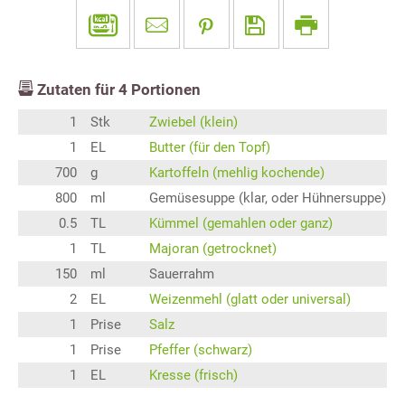
Zutaten für
4
Portionen
1
Stk
Zwiebel (klein)
1
EL
Butter (für den Topf)
700
g
Kartoffeln (mehlig kochende)
800
ml
Gemüsesuppe (klar, oder Hühnersuppe)
0.5
TL
Kümmel (gemahlen oder ganz)
1
TL
Majoran (getrocknet)
150
ml
Sauerrahm
2
EL
Weizenmehl (glatt oder universal)
1
Prise
Salz
1
Prise
Pfeffer (schwarz)
1
EL
Kresse (frisch)