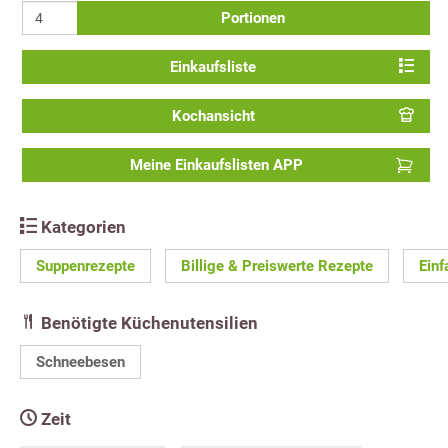
Portionen
Einkaufsliste
Kochansicht
Meine Einkaufslisten APP
Kategorien
Suppenrezepte
Billige & Preiswerte Rezepte
Einf
Benötigte Küchenutensilien
Schneebesen
Zeit