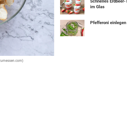
Schnelles Erdbeer-
im Glas
Pfefferoni einlegen
ngzumessen.com)