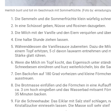
Herrlich bunt und toll im Geschmack mit Sommerfrüchte. (Foto by: einladung
Die Semmeln und die Sommerfrüchte klein würfelig schne
In eine Schüssel geben, Nüsse und Rosinen dazugeben.
Die Milch mit der Vanille und den Eiern verquirlen und üb
Eine halbe Stunde ziehen lassen.
Währenddessen die Vanillesauce zubereiten: Dazu die Milc
einem Topf erhitzen, 5 cl davon lauwarm entnehmen und m
Stärke glatt rühren.
Wenn die Milch im Topf kocht, das Eigemisch unter stän
Schneebesen einrühren und kurz weiterköcheln, bis die Sa
Den Backofen auf 180 Grad vorheizen und kleine Förmchen
ausstreuen.
Die Brotmasse einfüllen und die Förmchen in eine Auflauf
ca. 3 cm hoch eingießen und das Wasserbad mitsamt Förm
35 Minuten backen.
Für die Schneehaube: Das Eiklar mit Salz steif schlagen, 
Kristallzucker einrieseln lassen. Die Masse soll sehr steif