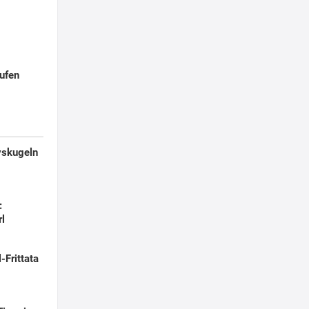
aufen
yskugeln
:
rl
-Frittata