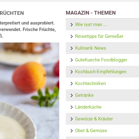
MAGAZIN - THEMEN
FRÜCHTEN
rpretiert und ausprobiert.
Wie isst man ...
verwendet. Frische Früchte,
ß.
Reisetipps für Genießer
Kulinarik News
GuteKueche Foodblogger
Kochbuch-Empfehlungen
Kochtechniken
Getränke
Länderküche
Gewürze & Kräuter
Obst & Gemüse