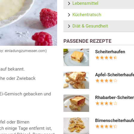
Lebensmittel
Küchentratsch
Diät & Gesundheit
PASSENDE REZEPTE
o by: einladungzumessen.com)
Scheiterhaufen
lauf bekannt.
Apfel-Scheiterhauf
che oder Zwieback
-Ei-Gemisch gebacken und
Rhabarber-Scheite
Birnenscheiterhauf
fel oder Birnen
 einige Tage entfernt ist,