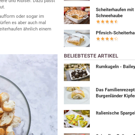
ere und Ribisel. Dazu passt
ut.
Scheiterhaufen mit
Schneehaube
laufform oder sogar im
dürfen es aber auch mal
heiterhaufen ähnlich einem
Pfirsich-Scheiterh
BELIEBTESTE ARTIKEL
Rumkugeln - Baile
Das Familienrezept
Burgenländer Kipfe
Italienische Spargel