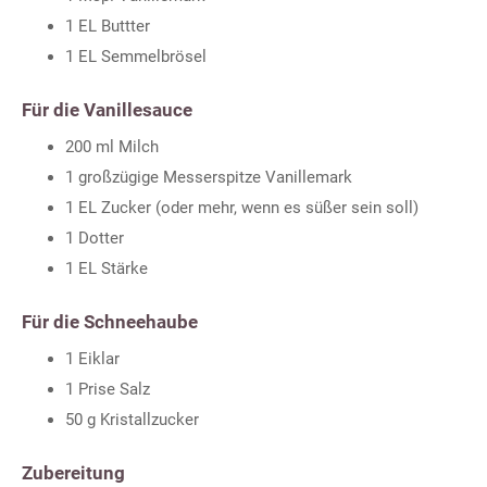
1 EL Buttter
1 EL Semmelbrösel
Für die Vanillesauce
200 ml Milch
1 großzügige Messerspitze Vanillemark
1 EL Zucker (oder mehr, wenn es süßer sein soll)
1 Dotter
1 EL Stärke
Für die Schneehaube
1 Eiklar
1 Prise Salz
50 g Kristallzucker
Zubereitung