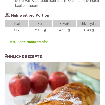
Mit etwas Käse bestreuen und im Ofen für 40 Minuten
backen lassen.
Nährwert pro Portion
kcal
Fett
Eiweiß
Kohlenhydrate
617
29,36 g
47,36 g
37,49 g
Detaillierte Nährwertinfos
ÄHNLICHE REZEPTE