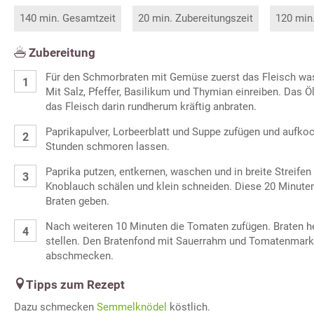
140 min. Gesamtzeit
20 min. Zubereitungszeit
120 min
Zubereitung
Für den Schmorbraten mit Gemüse zuerst das Fleisch was
Mit Salz, Pfeffer, Basilikum und Thymian einreiben. Das Ö
das Fleisch darin rundherum kräftig anbraten.
Paprikapulver, Lorbeerblatt und Suppe zufügen und aufko
Stunden schmoren lassen.
Paprika putzen, entkernen, waschen und in breite Streife
Knoblauch schälen und klein schneiden. Diese 20 Minuten
Braten geben.
Nach weiteren 10 Minuten die Tomaten zufügen. Braten
stellen. Den Bratenfond mit Sauerrahm und Tomatenmark b
abschmecken.
Tipps zum Rezept
Dazu schmecken
Semmelknödel
köstlich.