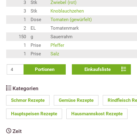
3
Stk
Zwiebel (rot)
3
Stk
Knoblauchzehen
1
Dose
Tomaten (gewürfelt)
2
EL
Tomatenmark
150
g
Sauerrahm
1
Prise
Pfeffer
1
Prise
Salz
Portionen
Einkaufsliste
Kategorien
Schmor Rezepte
Gemüse Rezepte
Rindfleisch R
Hauptspeisen Rezepte
Hausmannskost Rezepte
Zeit