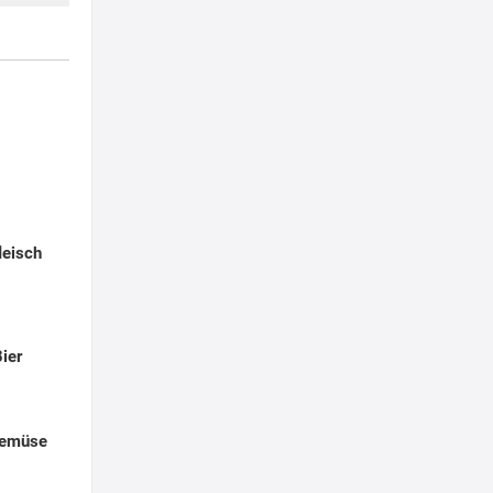
leisch
ier
Gemüse