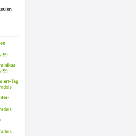
keulen
gen
wi59
ominikus
wi59
siert-Tag
radeis
nter-
radeis
n
radeis