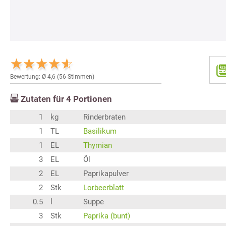
Bewertung: Ø
4,6
(
56
Stimmen)
Zutaten für
4
Portionen
1
kg
Rinderbraten
1
TL
Basilikum
1
EL
Thymian
3
EL
Öl
2
EL
Paprikapulver
2
Stk
Lorbeerblatt
0.5
l
Suppe
3
Stk
Paprika (bunt)