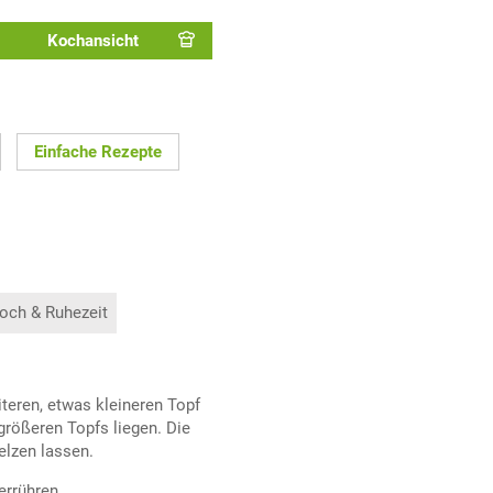
Kochansicht
Einfache Rezepte
och & Ruhezeit
iteren, etwas kleineren Topf
größeren Topfs liegen. Die
lzen lassen.
errühren.