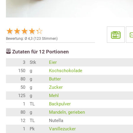
Bewertung: Ø
4,3
(
123
Stimmen)
Zutaten für
12
Portionen
3
Stk
Eier
150
g
Kochschokolade
80
g
Butter
50
g
Zucker
125
g
Mehl
1
TL
Backpulver
80
g
Mandeln, gerieben
12
TL
Nutella
1
Pk
Vanillezucker