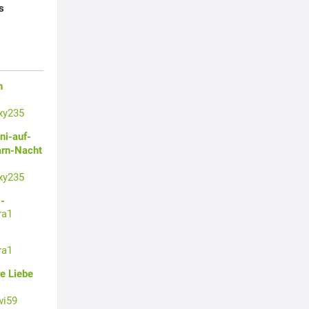
s
n
xy235
ni-auf-
arn-Nacht
xy235
-
ra1
ra1
e Liebe
wi59