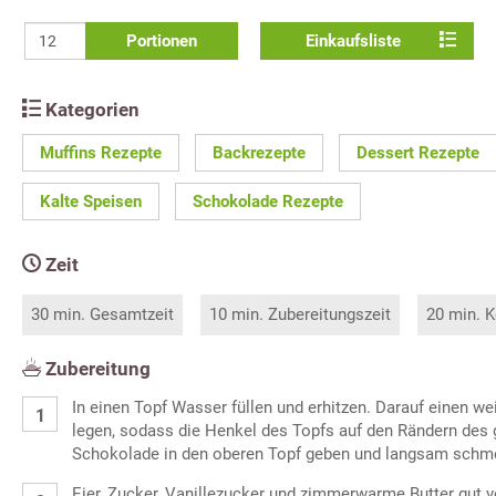
Portionen
Einkaufsliste
Kategorien
Muffins Rezepte
Backrezepte
Dessert Rezepte
Kalte Speisen
Schokolade Rezepte
Zeit
30 min. Gesamtzeit
10 min. Zubereitungszeit
20 min. K
Zubereitung
In einen Topf Wasser füllen und erhitzen. Darauf einen we
legen, sodass die Henkel des Topfs auf den Rändern des 
Schokolade in den oberen Topf geben und langsam schme
Eier, Zucker, Vanillezucker und zimmerwarme Butter gut v