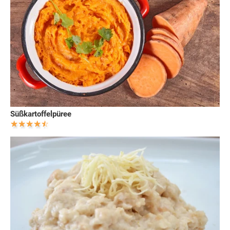
Süßkartoffelpüree