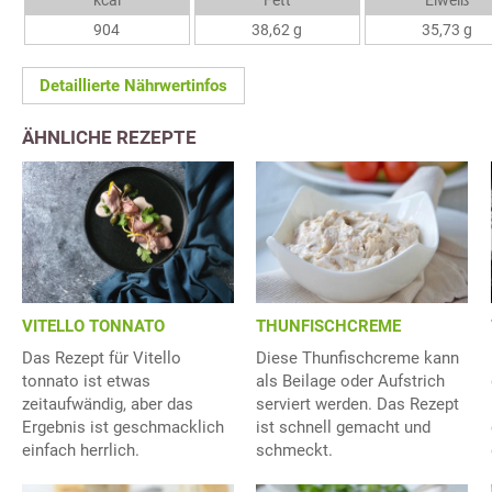
kcal
Fett
Eiweiß
904
38,62 g
35,73 g
Detaillierte Nährwertinfos
ÄHNLICHE REZEPTE
VITELLO TONNATO
THUNFISCHCREME
Das Rezept für Vitello
Diese Thunfischcreme kann
tonnato ist etwas
als Beilage oder Aufstrich
zeitaufwändig, aber das
serviert werden. Das Rezept
Ergebnis ist geschmacklich
ist schnell gemacht und
einfach herrlich.
schmeckt.