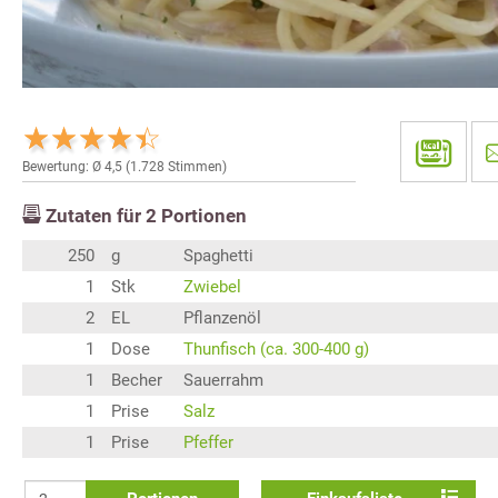
Bewertung: Ø
4,5
(
1.728
Stimmen)
Zutaten für
2
Portionen
250
g
Spaghetti
1
Stk
Zwiebel
2
EL
Pflanzenöl
1
Dose
Thunfisch (ca. 300-400 g)
1
Becher
Sauerrahm
1
Prise
Salz
1
Prise
Pfeffer