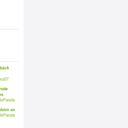
ebäck
su07
rude
es
tlePanda
hleim an
tlePanda