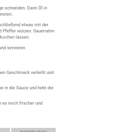
ge schneiden. Dann Öl in
ünsten.
schließend etwas mit der
d Pfeffer würzen. Sauerrahm
ufkochen lassen.
und servieren.
chen Geschmack verleiht und
he in die Sauce und hebt die
m es noch frischer und