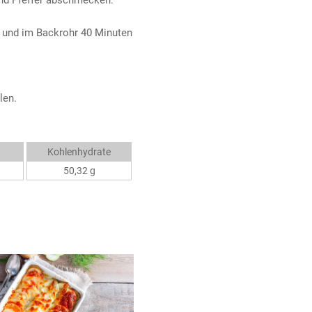
 und im Backrohr 40 Minuten
len.
Kohlenhydrate
50,32 g