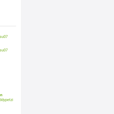
su07
su07
en
ddypetzi