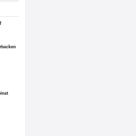
f
rbacken
pinat