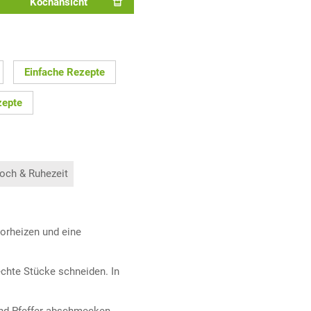
Kochansicht
Einfache Rezepte
zepte
och & Ruhezeit
vorheizen und eine
chte Stücke schneiden. In
und Pfeffer abschmecken.