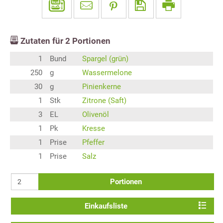
Zutaten für
2
Portionen
1
Bund
Spargel (grün)
250
g
Wassermelone
30
g
Pinienkerne
1
Stk
Zitrone (Saft)
3
EL
Olivenöl
1
Pk
Kresse
1
Prise
Pfeffer
1
Prise
Salz
Portionen
Einkaufsliste