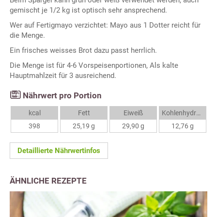
Beim Spargel kann grün oder weiß verwendet werden, auch
gemischt je 1/2 kg ist optisch sehr ansprechend.
Wer auf Fertigmayo verzichtet: Mayo aus 1 Dotter reicht für
die Menge.
Ein frisches weisses Brot dazu passt herrlich.
Die Menge ist für 4-6 Vorspeisenportionen, Als kalte
Hauptmahlzeit für 3 ausreichend.
Nährwert pro Portion
kcal
Fett
Eiweiß
Kohlenhydrate
398
25,19 g
29,90 g
12,76 g
Detaillierte Nährwertinfos
ÄHNLICHE REZEPTE