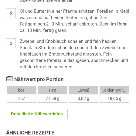
Ober-/Unterhitze vorheizen.
Öl und Butter in einer Pfanne erhitzen. Forellen in Mehl
wälzen und auf beiden Seiten im gut heißen
Fettgemisch 2–3 Min. scharf anbraten. Dann im Rohr
ca. 10 Min. fertig garen.
Zwiebel und Knoblauch schälen und fein hacken.
Speck in Streifen schneiden und mit den Zwiebel und
Knoblauch im Bratenrückstand anrösten. Fein
geschnittene Petersilie dazugeben, abschmecken und
mit den Forellen servieren.
Nährwert pro Portion
kcal
Fett
Eiweiß
Kohlenhydrate
757
77,58 g
3,82 g
18,05 g
Detaillierte Nährwertinfos
ÄHNLICHE REZEPTE