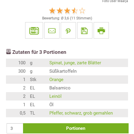
Foto User Maarja
Bewertung: Ø
3,6
(
11
Stimmen)
Zutaten für
3
Portionen
100
g
Spinat, junge, zarte Blätter
300
g
Süßkartoffeln
1
Stk
Orange
2
EL
Balsamico
2
EL
Leinöl
1
EL
Öl
0,5
TL
Pfeffer, schwarz, grob gemahlen
Portionen