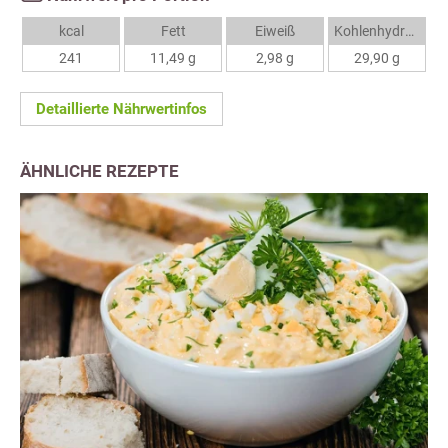
kcal
Fett
Eiweiß
Kohlenhydrate
241
11,49 g
2,98 g
29,90 g
Detaillierte Nährwertinfos
ÄHNLICHE REZEPTE