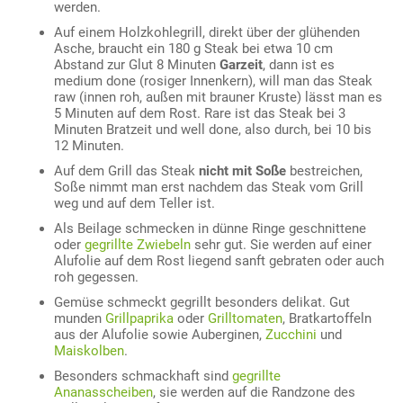
werden.
Auf einem Holzkohlegrill, direkt über der glühenden
Asche, braucht ein 180 g Steak bei etwa 10 cm
Abstand zur Glut 8 Minuten
Garzeit
, dann ist es
medium done (rosiger Innenkern), will man das Steak
raw (innen roh, außen mit brauner Kruste) lässt man es
5 Minuten auf dem Rost. Rare ist das Steak bei 3
Minuten Bratzeit und well done, also durch, bei 10 bis
12 Minuten.
Auf dem Grill das Steak
nicht mit Soße
bestreichen,
Soße nimmt man erst nachdem das Steak vom Grill
weg und auf dem Teller ist.
Als Beilage schmecken in dünne Ringe geschnittene
oder
gegrillte Zwiebeln
sehr gut. Sie werden auf einer
Alufolie auf dem Rost liegend sanft gebraten oder auch
roh gegessen.
Gemüse schmeckt gegrillt besonders delikat. Gut
munden
Grillpaprika
oder
Grilltomaten
, Bratkartoffeln
aus der Alufolie sowie Auberginen,
Zucchini
und
Maiskolben
.
Besonders schmackhaft sind
gegrillte
Ananasscheiben
, sie werden auf die Randzone des