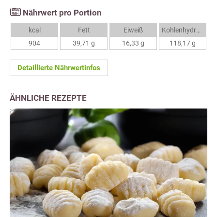
Nährwert pro Portion
kcal
Fett
Eiweiß
Kohlenhydrate
904
39,71 g
16,33 g
118,17 g
Detaillierte Nährwertinfos
ÄHNLICHE REZEPTE