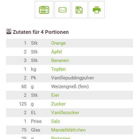
Zutaten für
4
Portionen
1
Stk
Orange
2
Stk
Äpfel
3
Stk
Bananen
1
kg
Topfen
2
Pk
Vanillepuddingpulver
60
g
Weizengrieß (fein)
2
Stk
Eier
125
g
Zucker
2
EL
Vanillezucker
1
Prise
Salz
75
Glas
Mandelblättchen
25
g
Pistazien