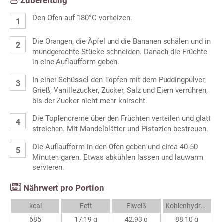
Zubereitung
Den Ofen auf 180°C vorheizen.
Die Orangen, die Äpfel und die Bananen schälen und in
mundgerechte Stücke schneiden. Danach die Früchte
in eine Auflaufform geben.
In einer Schüssel den Topfen mit dem Puddingpulver,
Grieß, Vanillezucker, Zucker, Salz und Eiern verrühren,
bis der Zucker nicht mehr knirscht.
Die Topfencreme über den Früchten verteilen und glatt
streichen. Mit Mandelblätter und Pistazien bestreuen.
Die Auflaufform in den Ofen geben und circa 40-50
Minuten garen. Etwas abkühlen lassen und lauwarm
servieren.
Nährwert pro Portion
kcal
Fett
Eiweiß
Kohlenhydrate
685
17,19 g
42,93 g
88,10 g