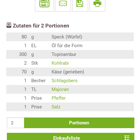
Zutaten für
2
Portionen
80
g
Speck (Würfel)
1
EL
Öl für die Form
300
g
Topinambur
2
Stk
Kohlrabi
70
g
Käse (gerieben)
1
Becher
Schlagobers
1
TL
Majoran
1
Prise
Pfeffer
1
Prise
Salz
Portionen
Einkaufsliste