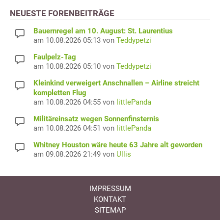
NEUESTE FORENBEITRÄGE
Bauernregel am 10. August: St. Laurentius
am 10.08.2026 05:13 von
Teddypetzi
Faulpelz-Tag
am 10.08.2026 05:10 von
Teddypetzi
Kleinkind verweigert Anschnallen – Airline streicht
kompletten Flug
am 10.08.2026 04:55 von
littlePanda
Militäreinsatz wegen Sonnenfinsternis
am 10.08.2026 04:51 von
littlePanda
Whitney Houston wäre heute 63 Jahre alt geworden
am 09.08.2026 21:49 von
Ullis
IMPRESSUM
KONTAKT
SITEMAP