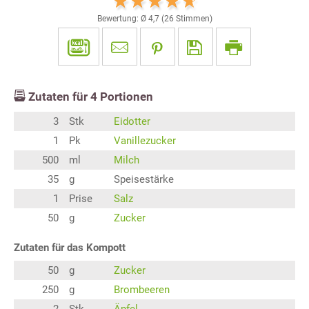
Bewertung: Ø
4,7
(
26
Stimmen)
Zutaten für
4
Portionen
3
Stk
Eidotter
1
Pk
Vanillezucker
500
ml
Milch
35
g
Speisestärke
1
Prise
Salz
50
g
Zucker
Zutaten für das Kompott
50
g
Zucker
250
g
Brombeeren