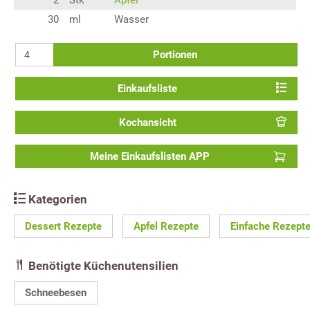
2
Stk
Äpfel
30
ml
Wasser
Portionen
Einkaufsliste
Kochansicht
Meine Einkaufslisten APP
Kategorien
Dessert Rezepte
Apfel Rezepte
Einfache Rezept
Benötigte Küchenutensilien
Schneebesen