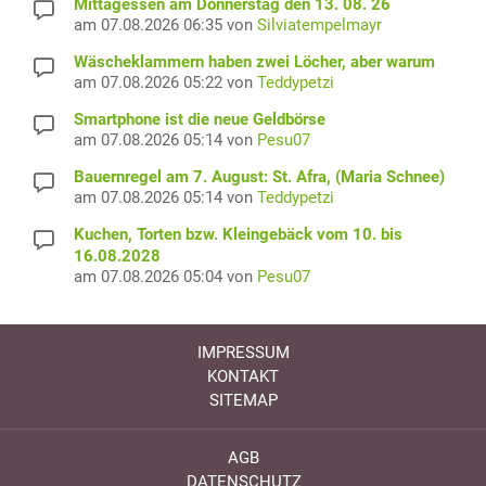
Mittagessen am Donnerstag den 13. 08. 26
am 07.08.2026 06:35 von
Silviatempelmayr
Wäscheklammern haben zwei Löcher, aber warum
am 07.08.2026 05:22 von
Teddypetzi
Smartphone ist die neue Geldbörse
am 07.08.2026 05:14 von
Pesu07
Bauernregel am 7. August: St. Afra, (Maria Schnee)
am 07.08.2026 05:14 von
Teddypetzi
Kuchen, Torten bzw. Kleingebäck vom 10. bis
16.08.2028
am 07.08.2026 05:04 von
Pesu07
IMPRESSUM
KONTAKT
SITEMAP
AGB
DATENSCHUTZ