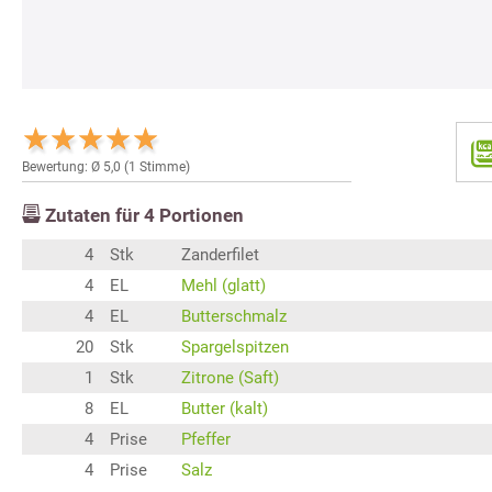
Bewertung: Ø
5,0
(
1
Stimme)
Zutaten für
4
Portionen
4
Stk
Zanderfilet
4
EL
Mehl (glatt)
4
EL
Butterschmalz
20
Stk
Spargelspitzen
1
Stk
Zitrone (Saft)
8
EL
Butter (kalt)
4
Prise
Pfeffer
4
Prise
Salz