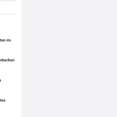
ten im
erbacken
a
tes