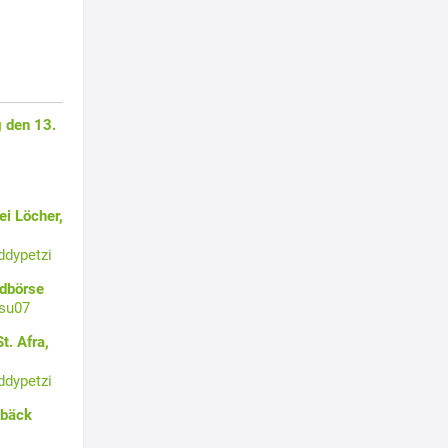
 den 13.
i Löcher,
ddypetzi
ldbörse
su07
t. Afra,
ddypetzi
ebäck