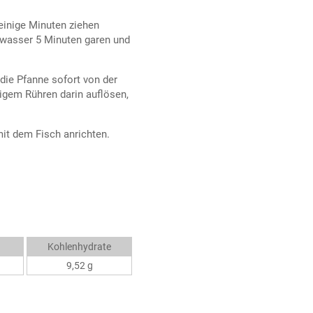
einige Minuten ziehen
zwasser 5 Minuten garen und
 die Pfanne sofort von der
digem Rühren darin auflösen,
it dem Fisch anrichten.
Kohlenhydrate
9,52 g