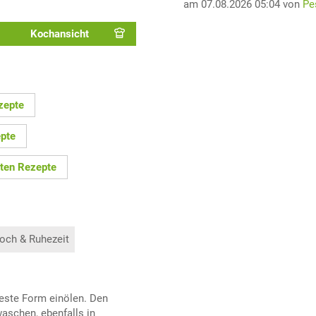
am 07.08.2026 05:04 von
Pe
Kochansicht
zepte
epte
ten Rezepte
och & Ruhezeit
feste Form einölen. Den
aschen, ebenfalls in