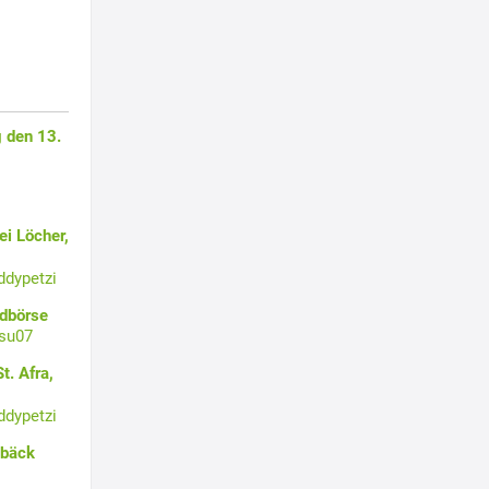
 den 13.
i Löcher,
ddypetzi
ldbörse
su07
t. Afra,
ddypetzi
ebäck