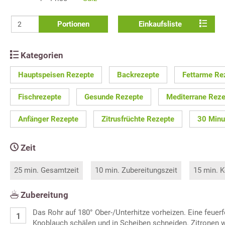
Portionen
Einkaufsliste
Kategorien
Hauptspeisen Rezepte
Backrezepte
Fettarme Re
Fischrezepte
Gesunde Rezepte
Mediterrane Rez
Anfänger Rezepte
Zitrusfrüchte Rezepte
30 Minu
Zeit
25 min. Gesamtzeit
10 min. Zubereitungszeit
15 min. K
Zubereitung
Das Rohr auf 180° Ober-/Unterhitze vorheizen. Eine feuer
Knoblauch schälen und in Scheiben schneiden. Zitronen w