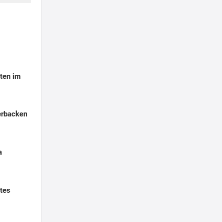
ten im
erbacken
a
tes