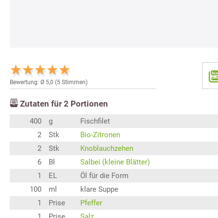
Bewertung: Ø
5,0
(
5
Stimmen)
Zutaten für
2
Portionen
400
g
Fischfilet
2
Stk
Bio-Zitronen
2
Stk
Knoblauchzehen
6
Bl
Salbei (kleine Blätter)
1
EL
Öl für die Form
100
ml
klare Suppe
1
Prise
Pfeffer
1
Prise
Salz