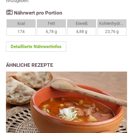
hinzugeben.
Nährwert pro Portion
kcal
Fett
Eiweiß
Kohlenhydrate
174
6,78 g
4,88 g
23,76 g
Detaillierte Nährwertinfos
ÄHNLICHE REZEPTE