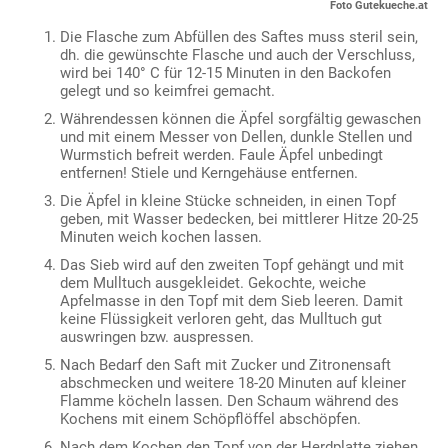
Foto Gutekueche.at
Die Flasche zum Abfüllen des Saftes muss steril sein,
dh. die gewünschte Flasche und auch der Verschluss,
wird bei 140° C für 12-15 Minuten in den Backofen
gelegt und so keimfrei gemacht.
Währendessen können die Äpfel sorgfältig gewaschen
und mit einem Messer von Dellen, dunkle Stellen und
Wurmstich befreit werden. Faule Äpfel unbedingt
entfernen! Stiele und Kerngehäuse entfernen.
Die Äpfel in kleine Stücke schneiden, in einen Topf
geben, mit Wasser bedecken, bei mittlerer Hitze 20-25
Minuten weich kochen lassen.
Das Sieb wird auf den zweiten Topf gehängt und mit
dem Mulltuch ausgekleidet. Gekochte, weiche
Apfelmasse in den Topf mit dem Sieb leeren. Damit
keine Flüssigkeit verloren geht, das Mulltuch gut
auswringen bzw. auspressen.
Nach Bedarf den Saft mit Zucker und Zitronensaft
abschmecken und weitere 18-20 Minuten auf kleiner
Flamme köcheln lassen. Den Schaum während des
Kochens mit einem Schöpflöffel abschöpfen.
Nach dem Kochen den Topf von der Herdplatte ziehen