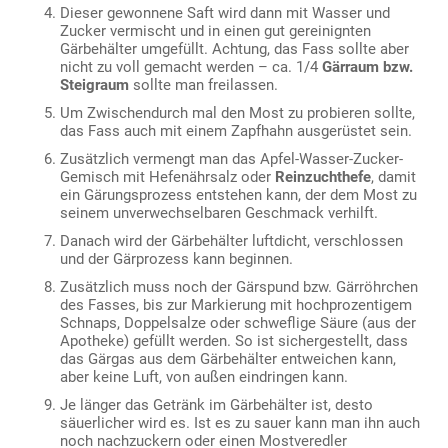
Dieser gewonnene Saft wird dann mit Wasser und
Zucker vermischt und in einen gut gereinignten
Gärbehälter umgefüllt. Achtung, das Fass sollte aber
nicht zu voll gemacht werden – ca. 1/4
Gärraum bzw.
Steigraum
sollte man freilassen.
Um Zwischendurch mal den Most zu probieren sollte,
das Fass auch mit einem Zapfhahn ausgerüstet sein.
Zusätzlich vermengt man das Apfel-Wasser-Zucker-
Gemisch mit Hefenährsalz oder
Reinzuchthefe
, damit
ein Gärungsprozess entstehen kann, der dem Most zu
seinem unverwechselbaren Geschmack verhilft.
Danach wird der Gärbehälter luftdicht, verschlossen
und der Gärprozess kann beginnen.
Zusätzlich muss noch der Gärspund bzw. Gärröhrchen
des Fasses, bis zur Markierung mit hochprozentigem
Schnaps, Doppelsalze oder schweflige Säure (aus der
Apotheke) gefüllt werden. So ist sichergestellt, dass
das Gärgas aus dem Gärbehälter entweichen kann,
aber keine Luft, von außen eindringen kann.
Je länger das Getränk im Gärbehälter ist, desto
säuerlicher wird es. Ist es zu sauer kann man ihn auch
noch nachzuckern oder einen Mostveredler