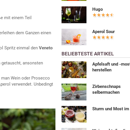
Hugo
ße mit einem Teil
Aperol Sour
verleihen dem Ganzen einen
ol Spritz einmal den
Veneto
BELIEBTESTE ARTIKEL
n
getauscht, ansonsten
Apfelsaft und -mos
herstellen
em man Wein oder Prosecco
Aperol verwendet. Unbedingt
Zirbenschnaps
selbermachen
Sturm und Most im