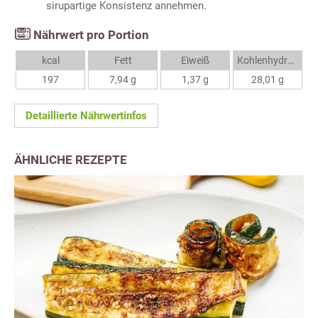
sirupartige Konsistenz annehmen.
Nährwert pro Portion
kcal
Fett
Eiweiß
Kohlenhydrate
197
7,94 g
1,37 g
28,01 g
Detaillierte Nährwertinfos
ÄHNLICHE REZEPTE