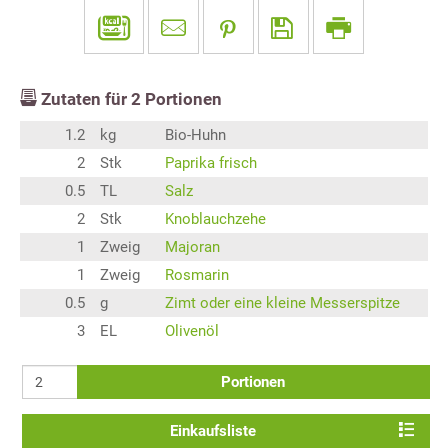
Zutaten für
2
Portionen
1.2
kg
Bio-Huhn
2
Stk
Paprika frisch
0.5
TL
Salz
2
Stk
Knoblauchzehe
1
Zweig
Majoran
1
Zweig
Rosmarin
0.5
g
Zimt oder eine kleine Messerspitze
3
EL
Olivenöl
Portionen
Einkaufsliste