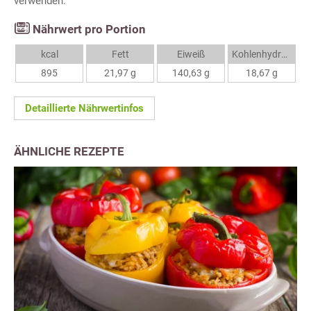
verwenden.
Nährwert pro Portion
kcal
Fett
Eiweiß
Kohlenhydrate
895
21,97 g
140,63 g
18,67 g
Detaillierte Nährwertinfos
ÄHNLICHE REZEPTE