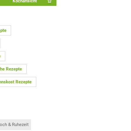
Kochansicht
epte
e
che Rezepte
nskost Rezepte
och & Ruhezeit