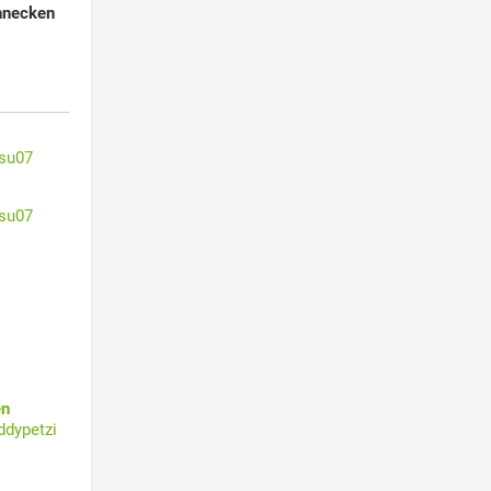
hnecken
su07
su07
en
ddypetzi