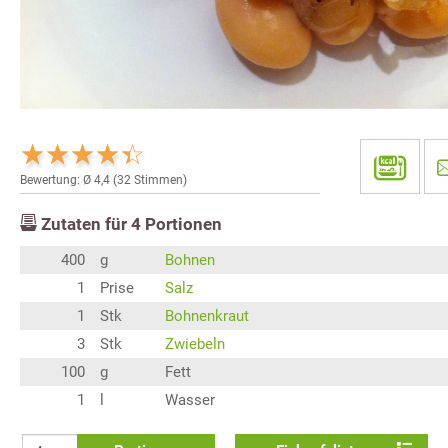
Bewertung: Ø
4,4
(
32
Stimmen)
Zutaten für
4
Portionen
400
g
Bohnen
1
Prise
Salz
1
Stk
Bohnenkraut
3
Stk
Zwiebeln
100
g
Fett
1
l
Wasser