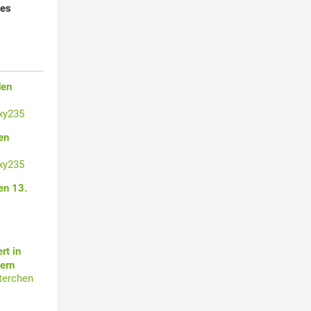
tes
den
xy235
en
xy235
en 13.
rt in
ern
terchen