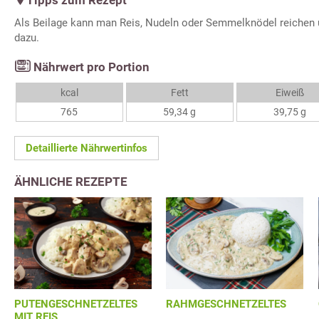
Tipps zum Rezept
Als Beilage kann man Reis, Nudeln oder Semmelknödel reichen 
dazu.
Nährwert pro Portion
kcal
Fett
Eiweiß
765
59,34 g
39,75 g
Detaillierte Nährwertinfos
ÄHNLICHE REZEPTE
PUTENGESCHNETZELTES
RAHMGESCHNETZELTES
MIT REIS