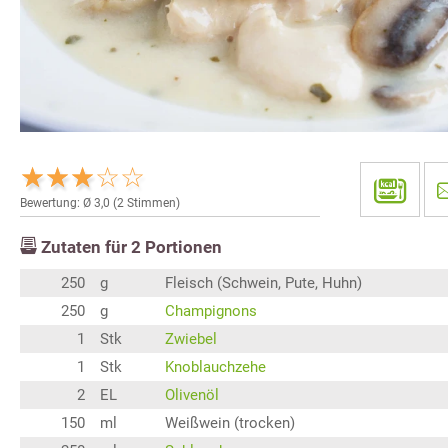
Bewertung: Ø
3,0
(
2
Stimmen)
Zutaten für
2
Portionen
250
g
Fleisch (Schwein, Pute, Huhn)
250
g
Champignons
1
Stk
Zwiebel
1
Stk
Knoblauchzehe
2
EL
Olivenöl
150
ml
Weißwein (trocken)