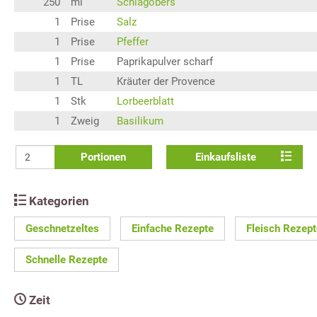
250
ml
Schlagobers
1
Prise
Salz
1
Prise
Pfeffer
1
Prise
Paprikapulver scharf
1
TL
Kräuter der Provence
1
Stk
Lorbeerblatt
1
Zweig
Basilikum
Portionen
Einkaufsliste
Kategorien
Geschnetzeltes
Einfache Rezepte
Fleisch Rezept
Schnelle Rezepte
Zeit