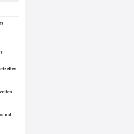
es
es
etzeltes
zeltes
es mit