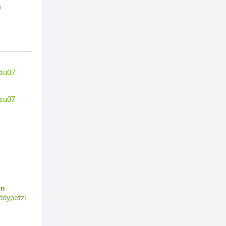
h
su07
su07
en
ddypetzi