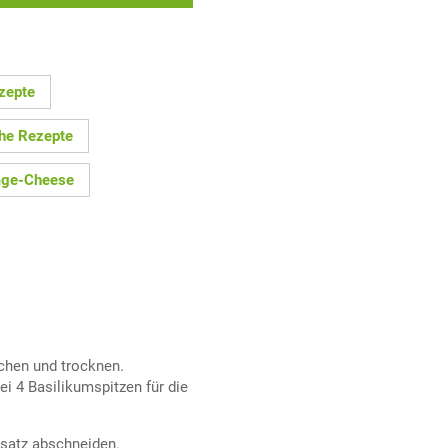
zepte
che Rezepte
age-Cheese
chen und trocknen.
ei 4 Basilikumspitzen für die
satz abschneiden.