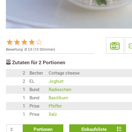
Bewertung: Ø
3,9
(
10
Stimmen)
Zutaten für
2
Portionen
2
Becher
Cottage cheese
2
EL
Joghurt
1
Bund
Radieschen
1
Bund
Basilikum
1
Prise
Pfeffer
1
Prise
Salz
Portionen
Einkaufsliste