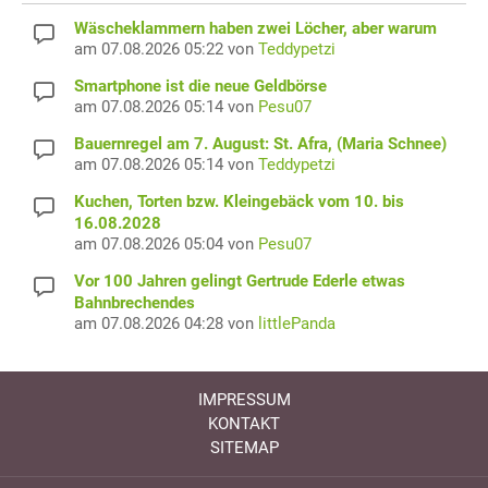
Wäscheklammern haben zwei Löcher, aber warum
am 07.08.2026 05:22 von
Teddypetzi
Smartphone ist die neue Geldbörse
am 07.08.2026 05:14 von
Pesu07
Bauernregel am 7. August: St. Afra, (Maria Schnee)
am 07.08.2026 05:14 von
Teddypetzi
Kuchen, Torten bzw. Kleingebäck vom 10. bis
16.08.2028
am 07.08.2026 05:04 von
Pesu07
Vor 100 Jahren gelingt Gertrude Ederle etwas
Bahnbrechendes
am 07.08.2026 04:28 von
littlePanda
IMPRESSUM
KONTAKT
SITEMAP