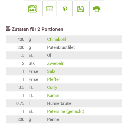
Zutaten für
2
Portionen
400
g
Chinakohl
200
g
Putenbrustfilet
1.5
EL
Öl
2
Stk
Zwiebeln
1
Prise
Salz
1
Prise
Pfeffer
0.5
TL
Curry
1
TL
Kumin
0.75
l
Hühnerbrühe
1
EL
Petersilie (gehackt)
200
g
Penne