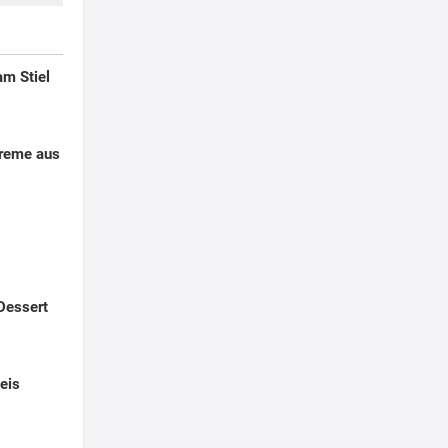
am Stiel
creme aus
Dessert
eis