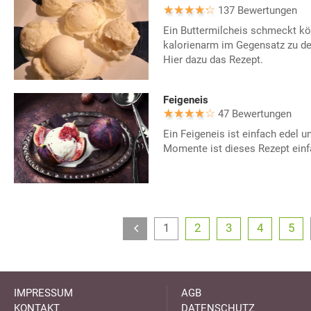
137 Bewertungen
Ein Buttermilcheis schmeckt köst
kalorienarm im Gegensatz zu d
Hier dazu das Rezept.
Feigeneis
47 Bewertungen
Ein Feigeneis ist einfach edel un
Momente ist dieses Rezept einfa
1
2
3
4
5
IMPRESSUM
AGB
KONTAKT
DATENSCHUTZ