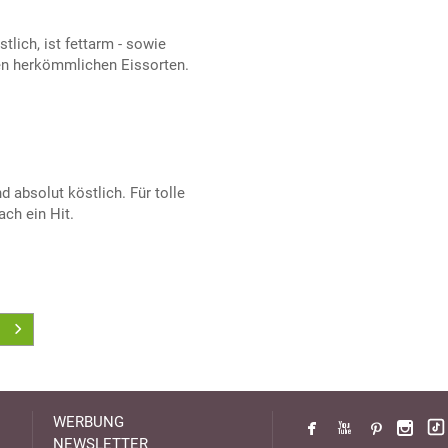
lich, ist fettarm - sowie
en herkömmlichen Eissorten.
d absolut köstlich. Für tolle
ch ein Hit.
WERBUNG
NEWSLETTER