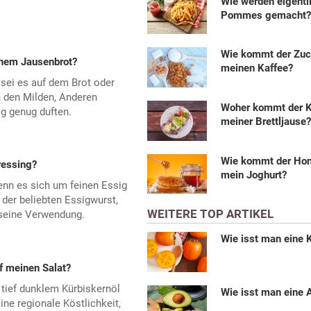
Wie werden eigentl
Pommes gemacht
Wie kommt der Zuc
nem Jausenbrot?
meinen Kaffee?
, sei es auf dem Brot oder
n den Milden, Anderen
Woher kommt der K
ig genug duften.
meiner Brettljause
Wie kommt der Hon
ressing?
mein Joghurt?
enn es sich um feinen Essig
 der beliebten Essigwurst,
WEITERE TOP ARTIKEL
n seine Verwendung.
Wie isst man eine 
f meinen Salat?
t tief dunklem Kürbiskernöl
Wie isst man eine
ine regionale Köstlichkeit,