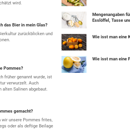
chätzt wird.
Mengenangaben fü
Esslöffel, Tasse un
h das Bier in mein Glas?
Bierkultur zurückblicken und
Wie isst man eine
ionen.
Wie isst man eine
ine Pommes?
h früher genannt wurde, ist
ltur verwurzelt. Auch
n alten Salinen abgebaut.
Pommes gemacht?
n wir unsere Pommes frites,
egs oder als deftige Beilage