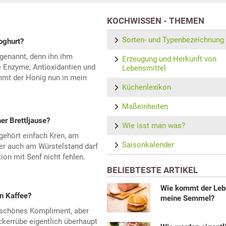
KOCHWISSEN - THEMEN
Sorten- und Typenbezeichnung
oghurt?
genannt, denn ihn ihm
Erzeugung und Herkunft von
Enzyme, Antioxidantien und
Lebensmittel
mmt der Honig nun in mein
Küchenlexikon
Maßeinheiten
r Brettljause?
Wie isst man was?
 gehört einfach Kren, am
Saisonkalender
ber auch am Würstelstand darf
on mit Senf nicht fehlen.
BELIEBTESTE ARTIKEL
Wie kommt der Leb
n Kaffee?
meine Semmel?
n schönes Kompliment, aber
kerrübe eigentlich überhaupt