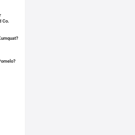
r
d Co.
 Kumquat?
 Pomelo?