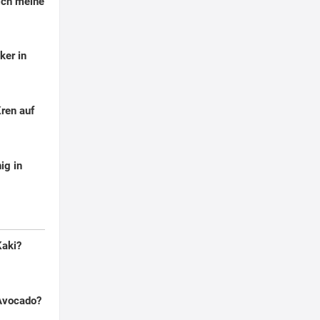
ich meine
?
ker in
ren auf
?
ig in
Kaki?
 Avocado?