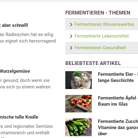
FERMENTIEREN - THEMEN
Fermentieren Wissenswertes
 aber schnell!
as Radieschen hat es eilig.
Fermentierte Lebensmittel
e eignet sich hervorragend
Fermentieren Gesundheit
BELIEBTESTE ARTIKEL
s Wurzelgemüse
Fermentierte Eier -
hr gesund, doch wenn sie
lange Geschichte
sie sich zu einem wahren
Fermentierte Äpfel
Baum ins Glas
mische tolle Knolle
Fermentierte Zucchi
es und regionales Gemüse.
Vitamine das ganz
 vitaminreich und enthält
über