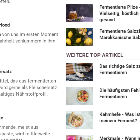
ffen.
Fermentierte Pilze 
Vielseitig, köstlich
gesund
rfood
Fermentierte Salzzi
en von uns im ersten Moment
Marokkanische Sal
Wahrheit schlummern in ihm
WEITERE TOP ARTIKEL
Das richtige Salz 
ersatz
Fermentieren
ttel, das aus fermentierten
ird gerne als Fleischersatz
Die häufigsten Feh
altiges Nährstoffprofil.
Fermentieren
Kahmhefe - Was ist
te
meinem Ferment?
ammende, meist aus
paste, wird mittlerweile
Merkmale - Wann i