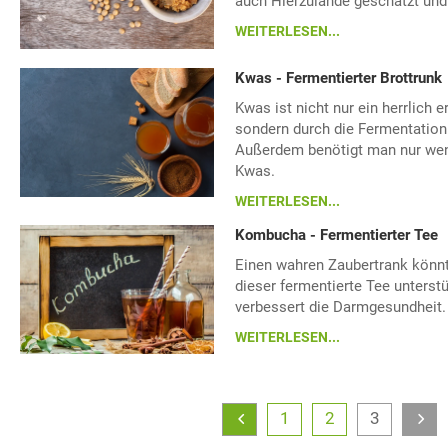
auch Hierzulande geschätzt und
WEITERLESEN...
Kwas - Fermentierter Brottrunk
Kwas ist nicht nur ein herrlich 
sondern durch die Fermentation
Außerdem benötigt man nur weni
Kwas.
WEITERLESEN...
Kombucha - Fermentierter Tee
Einen wahren Zaubertrank kön
dieser fermentierte Tee unterst
verbessert die Darmgesundheit.
WEITERLESEN...
1
2
3