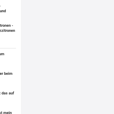
-
 und
tronen -
zzitronen
zum
ler beim
 das auf
st mein